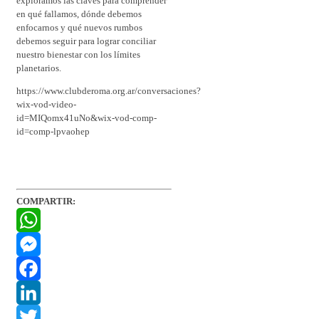
exploramos las claves para comprender
en qué fallamos, dónde debemos
enfocarnos y qué nuevos rumbos
debemos seguir para lograr conciliar
nuestro bienestar con los límites
planetarios.
https://www.clubderoma.org.ar/conversaciones?
wix-vod-video-
id=MIQomx41uNo&wix-vod-comp-
id=comp-lpvaohep
COMPARTIR:
WhatsApp
Messenger
Facebook
LinkedIn